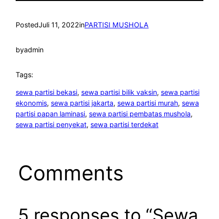
Posted
Juli 11, 2022
in
PARTISI MUSHOLA
by
admin
Tags:
sewa partisi bekasi
, 
sewa partisi bilik vaksin
, 
sewa partisi
ekonomis
, 
sewa partisi jakarta
, 
sewa partisi murah
, 
sewa
partisi papan laminasi
, 
sewa partisi pembatas mushola
, 
sewa partisi penyekat
, 
sewa partisi terdekat
Comments
5 responses to “Sewa