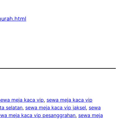
murah.html
sewa meja kaca vip
, 
sewa meja kaca vip
ta selatan
, 
sewa meja kaca vip jaksel
, 
sewa
ewa meja kaca vip pesanggrahan
, 
sewa meja