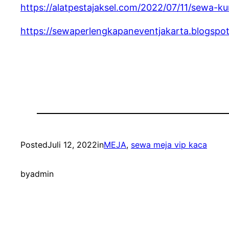
https://alatpestajaksel.com/2022/07/11/sewa-k
https://sewaperlengkapaneventjakarta.blogspo
Posted
Juli 12, 2022
in
MEJA
, 
sewa meja vip kaca
by
admin