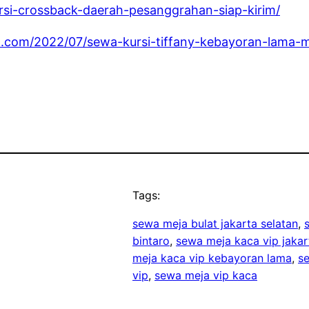
ursi-crossback-daerah-pesanggrahan-siap-kirim/
t.com/2022/07/sewa-kursi-tiffany-kebayoran-lama-
Tags:
sewa meja bulat jakarta selatan
, 
bintaro
, 
sewa meja kaca vip jakar
meja kaca vip kebayoran lama
, 
s
vip
, 
sewa meja vip kaca