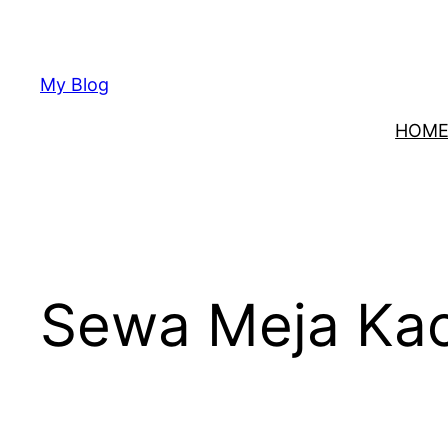
Lewati
ke
konten
My Blog
HOM
Sewa Meja Kaca