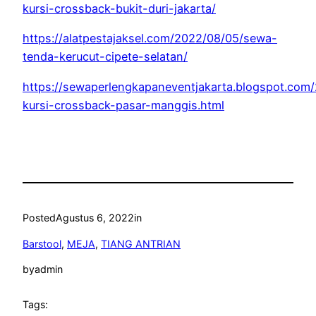
kursi-crossback-bukit-duri-jakarta/
https://alatpestajaksel.com/2022/08/05/sewa-
tenda-kerucut-cipete-selatan/
https://sewaperlengkapaneventjakarta.blogspot.com
kursi-crossback-pasar-manggis.html
Posted
Agustus 6, 2022
in
Barstool
, 
MEJA
, 
TIANG ANTRIAN
by
admin
Tags: