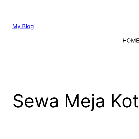
Lewati
ke
konten
My Blog
HOM
Sewa Meja Kot