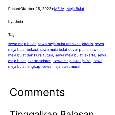
Posted
Oktober 25, 2022
in
MEJA
, 
Meja Bulat
by
admin
Tags:
sewa meja bulat
, 
sewa meja bulat archives jakarta
, 
sewa
meja bulat bekasi
, 
sewa meja bulat cover putih
, 
sewa
meja bulat dan kursi futura
, 
sewa meja bulat jakarta
, 
sewa
meja bulat jakarta selatan
, 
sewa meja bulat jaksel
, 
sewa
meja bulat lengkap
, 
sewa meja bulat murah
Comments
Tinggalkan Balasan