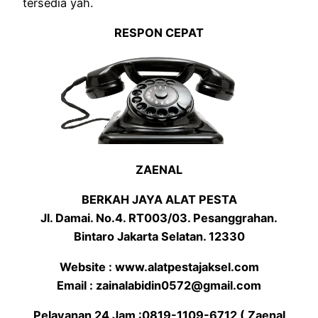
tersedia yah.
RESPON CEPAT
ZAENAL
BERKAH JAYA ALAT PESTA
Jl. Damai. No.4. RT003/03. Pesanggrahan.
Bintaro Jakarta Selatan. 12330
Website : www.alatpestajaksel.com
Email : zainalabidin0572@gmail.com
Pelayanan 24 Jam :0819-1109-6712 ( Zaenal