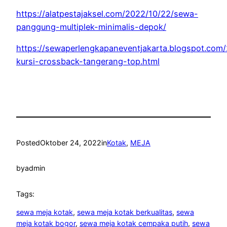
https://alatpestajaksel.com/2022/10/22/sewa-
panggung-multiplek-minimalis-depok/
https://sewaperlengkapaneventjakarta.blogspot.com
kursi-crossback-tangerang-top.html
Posted
Oktober 24, 2022
in
Kotak
, 
MEJA
by
admin
Tags:
sewa meja kotak
, 
sewa meja kotak berkualitas
, 
sewa
meja kotak bogor
, 
sewa meja kotak cempaka putih
, 
sewa