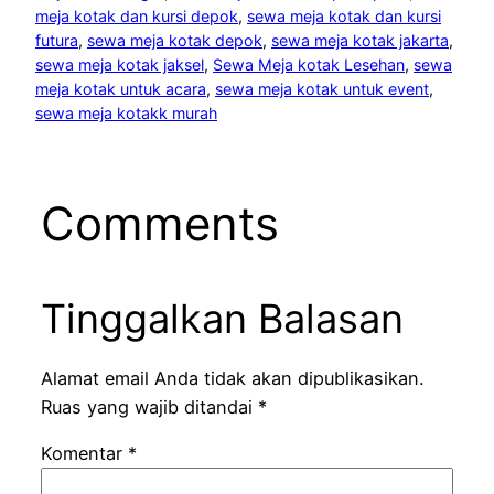
meja kotak dan kursi depok
, 
sewa meja kotak dan kursi
futura
, 
sewa meja kotak depok
, 
sewa meja kotak jakarta
, 
sewa meja kotak jaksel
, 
Sewa Meja kotak Lesehan
, 
sewa
meja kotak untuk acara
, 
sewa meja kotak untuk event
, 
sewa meja kotakk murah
Comments
Tinggalkan Balasan
Alamat email Anda tidak akan dipublikasikan.
Ruas yang wajib ditandai
*
Komentar
*