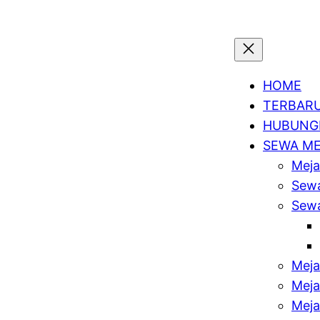
HOME
TERBAR
HUBUNGI
SEWA M
Meja
Sewa
Sewa
Meja
Meja
Meja