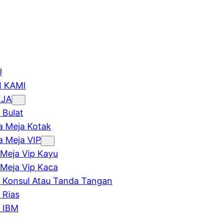
U
 KAMI
EJA
 Bulat
 Meja Kotak
 Meja VIP
Meja Vip Kayu
Meja Vip Kaca
 Konsul Atau Tanda Tangan
 Rias
 IBM