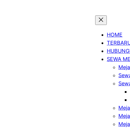
HOME
TERBAR
HUBUNGI
SEWA M
Meja
Sewa
Sewa
Meja
Meja
Meja