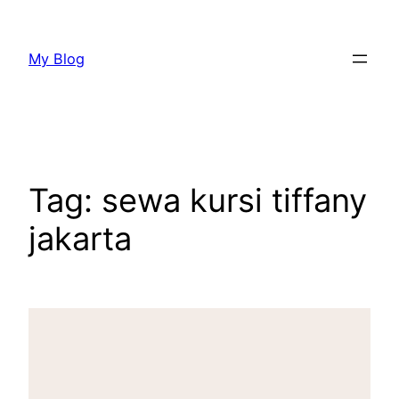
Lewati
ke
My Blog
konten
Tag:
sewa kursi tiffany
jakarta