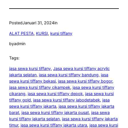
Posted
Januari 31, 2024
in
ALAT PESTA
, 
KURSI
, 
kursi tiffany
by
admin
Tags:
jasa sewa kursi tiffany
, 
Jasa sewa kursi tiffany acrylic
jakarta selatan
, 
jasa sewa kursi tiffany bandung
, 
jasa
sewa kursi tiffany bekasi
, 
jasa sewa kursi tiffany bogor
, 
jasa sewa kursi tiffany cikampek
, 
jasa sewa kursi tiffany
cikarang
, 
jasa sewa kursi tiffany depok
, 
jasa sewa kursi
tiffany gold
, 
jasa sewa kursi tiffany jabodetabek
, 
jasa
sewa kursi tiffany jakarta
, 
jasa sewa kursi tiffany jakarta
barat
, 
jasa sewa kursi tiffany jakarta pusat
, 
jasa sewa
kursi tiffany jakarta selatan
, 
jasa sewa kursi tiffany jakarta
timur
, 
jasa sewa kursi tiffany jakarta utara
, 
jasa sewa kursi