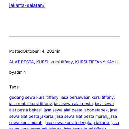
jakarta-selatan/
Posted
Oktober 14, 2024
in
ALAT PESTA
, 
KURSI
, 
kursi tiffany
, 
KURSI TIFFANY KAYU
by
admin
Tags:
gudang sewa kursi tiffany
, 
jasa persewaan kursi tiffany
, 
jasa rental kursi tiffany
, 
jasa sewa alat pesta
, 
jasa sewa
alat pesta bekasi
, 
jasa sewa alat pesta jabodetabek
, 
jasa
sewa alat pesta jakarta
, 
jasa sewa alat pesta murah
, 
jasa
sewa kursi murah
, 
jasa sewa kursi terlengkap jakarta
, 
jasa
sewa kursi termurah jakarta
, 
jasa sewa kursi tiffany
, 