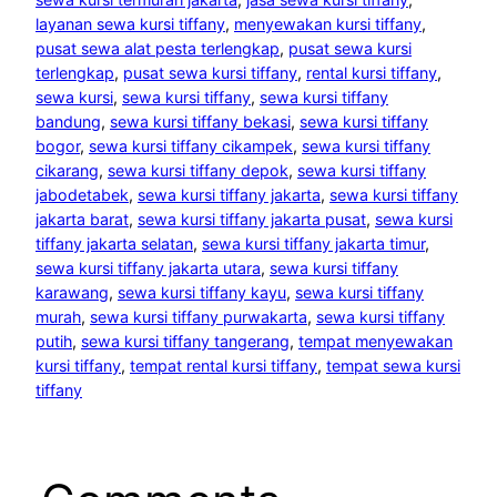
layanan sewa kursi tiffany
, 
menyewakan kursi tiffany
, 
pusat sewa alat pesta terlengkap
, 
pusat sewa kursi
terlengkap
, 
pusat sewa kursi tiffany
, 
rental kursi tiffany
, 
sewa kursi
, 
sewa kursi tiffany
, 
sewa kursi tiffany
bandung
, 
sewa kursi tiffany bekasi
, 
sewa kursi tiffany
bogor
, 
sewa kursi tiffany cikampek
, 
sewa kursi tiffany
cikarang
, 
sewa kursi tiffany depok
, 
sewa kursi tiffany
jabodetabek
, 
sewa kursi tiffany jakarta
, 
sewa kursi tiffany
jakarta barat
, 
sewa kursi tiffany jakarta pusat
, 
sewa kursi
tiffany jakarta selatan
, 
sewa kursi tiffany jakarta timur
, 
sewa kursi tiffany jakarta utara
, 
sewa kursi tiffany
karawang
, 
sewa kursi tiffany kayu
, 
sewa kursi tiffany
murah
, 
sewa kursi tiffany purwakarta
, 
sewa kursi tiffany
putih
, 
sewa kursi tiffany tangerang
, 
tempat menyewakan
kursi tiffany
, 
tempat rental kursi tiffany
, 
tempat sewa kursi
tiffany