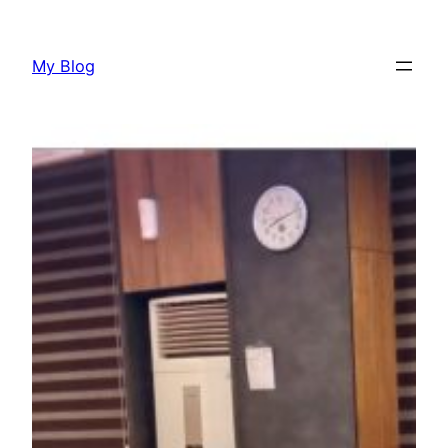
Lewati
ke
My Blog
konten