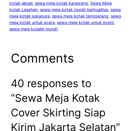
kotak jaksel
, 
sewa meja kotak karawang
, 
Sewa Meja
kotak Lesehan
, 
sewa meja kotak murah berkualitas
, 
sewa
meja kotak sukapura
, 
sewa meja kotak tanggerang
, 
sewa
meja kotak untuk acara
, 
sewa meja kotak untuk event
, 
sewa meja kotakk murah
Comments
40 responses to
“Sewa Meja Kotak
Cover Skirting Siap
Kirim Jakarta Selatan”