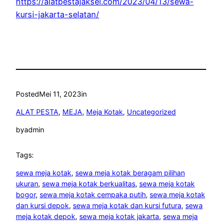
https://alatpestajaksel.com/2023/04/13/sewa-
kursi-jakarta-selatan/
Posted
Mei 11, 2023
in
ALAT PESTA
, 
MEJA
, 
Meja Kotak
, 
Uncategorized
by
admin
Tags:
sewa meja kotak
, 
sewa meja kotak beragam pilihan
ukuran
, 
sewa meja kotak berkualitas
, 
sewa meja kotak
bogor
, 
sewa meja kotak cempaka putih
, 
sewa meja kotak
dan kursi depok
, 
sewa meja kotak dan kursi futura
, 
sewa
meja kotak depok
, 
sewa meja kotak jakarta
, 
sewa meja