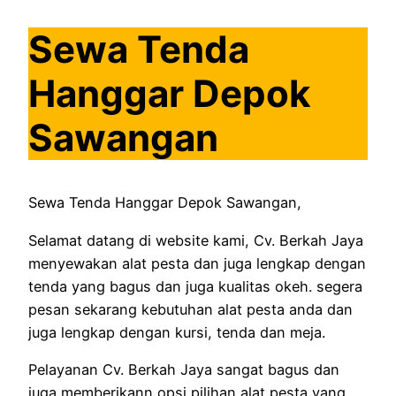
Sewa Tenda
Hanggar Depok
Sawangan
Sewa Tenda Hanggar Depok Sawangan,
Selamat datang di website kami, Cv. Berkah Jaya
menyewakan alat pesta dan juga lengkap dengan
tenda yang bagus dan juga kualitas okeh. segera
pesan sekarang kebutuhan alat pesta anda dan
juga lengkap dengan kursi, tenda dan meja.
Pelayanan Cv. Berkah Jaya sangat bagus dan
juga memberikann opsi pilihan alat pesta yang