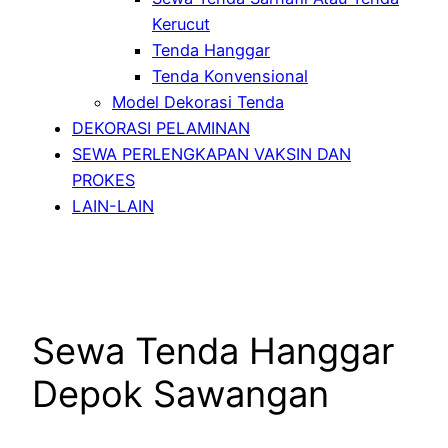
Kerucut
Tenda Hanggar
Tenda Konvensional
Model Dekorasi Tenda
DEKORASI PELAMINAN
SEWA PERLENGKAPAN VAKSIN DAN
PROKES
LAIN-LAIN
Sewa Tenda Hanggar
Depok Sawangan