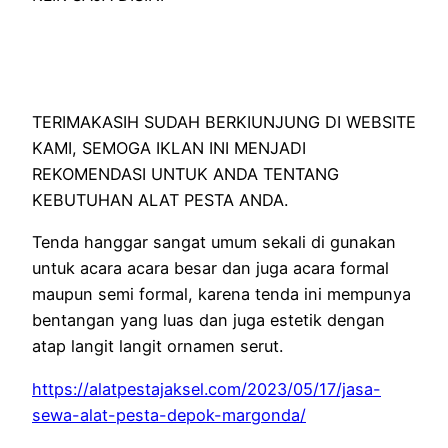
TERIMAKASIH SUDAH BERKIUNJUNG DI WEBSITE
KAMI, SEMOGA IKLAN INI MENJADI
REKOMENDASI UNTUK ANDA TENTANG
KEBUTUHAN ALAT PESTA ANDA.
Tenda hanggar sangat umum sekali di gunakan
untuk acara acara besar dan juga acara formal
maupun semi formal, karena tenda ini mempunya
bentangan yang luas dan juga estetik dengan
atap langit langit ornamen serut.
https://alatpestajaksel.com/2023/05/17/jasa-
sewa-alat-pesta-depok-margonda/