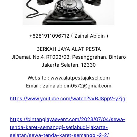
+6281911096712 ( Zainal Abidin )
BERKAH JAYA ALAT PESTA
JlDamai. No.4. RT003/03. Pesanggrahan. Bintaro
Jakarta Selatan. 12330
Website : www.alatpestajaksel.com
Email : zainalabidin0572@gmail.com
https://www.youtube.com/watch?v=BJ8ppV-yZjg
https://bintangjayaevent.com/2023/07/04/sewa-
tenda-karet-semanggi-setiabudi-jakarta-
selatan/sewa-tenda-karet-semanggi-2-2/