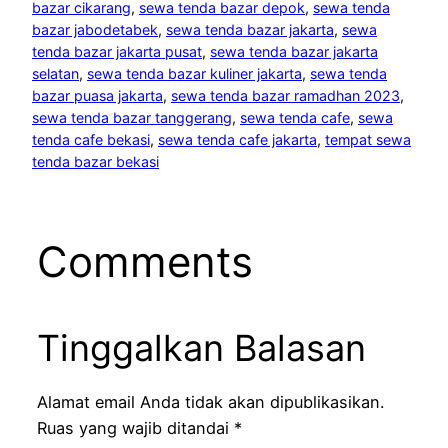
bazar cikarang
, 
sewa tenda bazar depok
, 
sewa tenda
bazar jabodetabek
, 
sewa tenda bazar jakarta
, 
sewa
tenda bazar jakarta pusat
, 
sewa tenda bazar jakarta
selatan
, 
sewa tenda bazar kuliner jakarta
, 
sewa tenda
bazar puasa jakarta
, 
sewa tenda bazar ramadhan 2023
, 
sewa tenda bazar tanggerang
, 
sewa tenda cafe
, 
sewa
tenda cafe bekasi
, 
sewa tenda cafe jakarta
, 
tempat sewa
tenda bazar bekasi
Comments
Tinggalkan Balasan
Alamat email Anda tidak akan dipublikasikan.
Ruas yang wajib ditandai
*