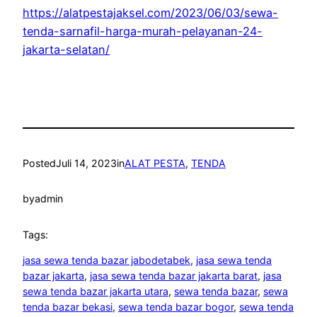
https://alatpestajaksel.com/2023/06/03/sewa-
tenda-sarnafil-harga-murah-pelayanan-24-
jakarta-selatan/
Posted
Juli 14, 2023
in
ALAT PESTA
, 
TENDA
by
admin
Tags:
jasa sewa tenda bazar jabodetabek
, 
jasa sewa tenda
bazar jakarta
, 
jasa sewa tenda bazar jakarta barat
, 
jasa
sewa tenda bazar jakarta utara
, 
sewa tenda bazar
, 
sewa
tenda bazar bekasi
, 
sewa tenda bazar bogor
, 
sewa tenda