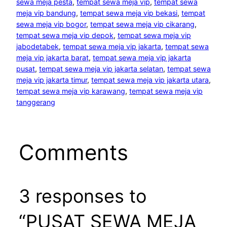
sewa meja pesta
, 
tempat sewa meja vip
, 
tempat sewa
meja vip bandung
, 
tempat sewa meja vip bekasi
, 
tempat
sewa meja vip bogor
, 
tempat sewa meja vip cikarang
, 
tempat sewa meja vip depok
, 
tempat sewa meja vip
jabodetabek
, 
tempat sewa meja vip jakarta
, 
tempat sewa
meja vip jakarta barat
, 
tempat sewa meja vip jakarta
pusat
, 
tempat sewa meja vip jakarta selatan
, 
tempat sewa
meja vip jakarta timur
, 
tempat sewa meja vip jakarta utara
, 
tempat sewa meja vip karawang
, 
tempat sewa meja vip
tanggerang
Comments
3 responses to
“PUSAT SEWA MEJA