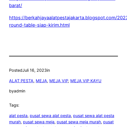
barat/
https://berkahjayaalatpestajakarta.blogspot.com/2
round-table-siap-kirim.html
Posted
Juli 16, 2023
in
ALAT PESTA
, 
MEJA
, 
MEJA VIP
, 
MEJA VIP KAYU
by
admin
Tags:
alat pesta
, 
pusat sewa alat pesta
, 
pusat sewa alat pesta
murah
, 
pusat sewa meja
, 
pusat sewa meja murah
, 
pusat