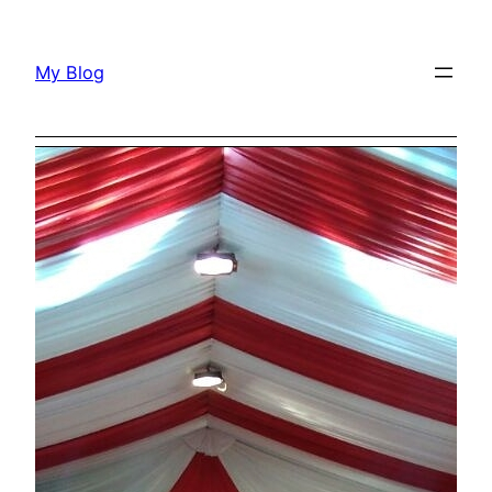
Lewati
ke
My Blog
konten