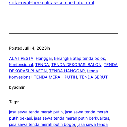
sofa-oval-berkualitas-sumur-batu.html
Posted
Juli 14, 2023
in
ALAT PESTA
, 
Hanggar
, 
kerangka atap tenda polos
, 
Konfensional
, 
TENDA
, 
TENDA DEKORASI BALON
, 
TENDA
DEKORASI PLAFON
, 
TENDA HANGGAR
, 
tenda
konvesional
, 
TENDA MERAH PUTIH
, 
TENDA SERUT
by
admin
Tags:
jasa sewa tenda merah putih
, 
jasa sewa tenda merah
putih bekasi
, 
jasa sewa tenda merah putih berkualitas
, 
jasa sewa tenda merah putih bogor
, 
jasa sewa tenda