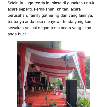
Selain itu juga tenda ini biasa di gunakan untuk
acara seperti. Pernikahan, khitan, acara
perusahan, family gathering dan yang lainnya,
tentunya anda bisa menyewa tenda yang kami
sewakan sesuai degan tema acara yang akan
anda buat.