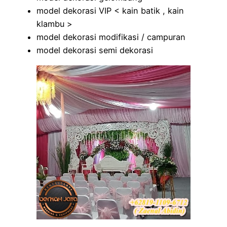
model dekorasi VIP < kain batik , kain
klambu >
model dekorasi modifikasi / campuran
model dekorasi semi dekorasi