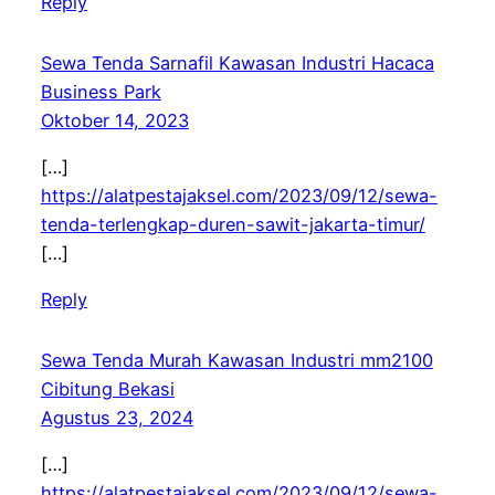
Reply
Sewa Tenda Sarnafil Kawasan Industri Hacaca
Business Park
Oktober 14, 2023
[…]
https://alatpestajaksel.com/2023/09/12/sewa-
tenda-terlengkap-duren-sawit-jakarta-timur/
[…]
Reply
Sewa Tenda Murah Kawasan Industri mm2100
Cibitung Bekasi
Agustus 23, 2024
[…]
https://alatpestajaksel.com/2023/09/12/sewa-