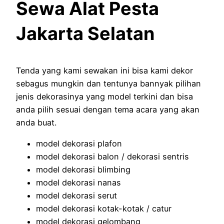
Sewa Alat Pesta
Jakarta Selatan
Tenda yang kami sewakan ini bisa kami dekor
sebagus mungkin dan tentunya bannyak pilihan
jenis dekorasinya yang model terkini dan bisa
anda pilih sesuai dengan tema acara yang akan
anda buat.
model dekorasi plafon
model dekorasi balon / dekorasi sentris
model dekorasi blimbing
model dekorasi nanas
model dekorasi serut
model dekorasi kotak-kotak / catur
model dekorasi gelombang