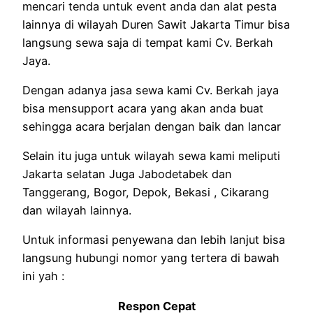
mencari tenda untuk event anda dan alat pesta
lainnya di wilayah Duren Sawit Jakarta Timur bisa
langsung sewa saja di tempat kami Cv. Berkah
Jaya.
Dengan adanya jasa sewa kami Cv. Berkah jaya
bisa mensupport acara yang akan anda buat
sehingga acara berjalan dengan baik dan lancar
Selain itu juga untuk wilayah sewa kami meliputi
Jakarta selatan Juga Jabodetabek dan
Tanggerang, Bogor, Depok, Bekasi , Cikarang
dan wilayah lainnya.
Untuk informasi penyewana dan lebih lanjut bisa
langsung hubungi nomor yang tertera di bawah
ini yah :
Respon Cepat