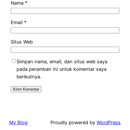
Nama
*
Email
*
Situs Web
Simpan nama, email, dan situs web saya
pada peramban ini untuk komentar saya
berikutnya.
My Blog
Proudly powered by
WordPress