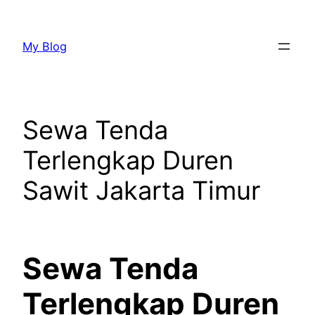
Lewati
ke
My Blog
konten
Sewa Tenda
Terlengkap Duren
Sawit Jakarta Timur
Sewa Tenda
Terlengkap Duren