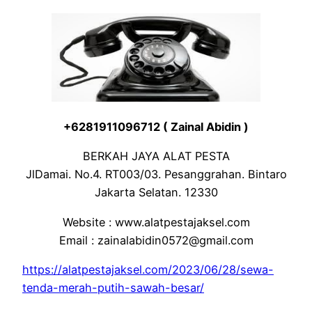
+6281911096712 ( Zainal Abidin )
BERKAH JAYA ALAT PESTA
JlDamai. No.4. RT003/03. Pesanggrahan. Bintaro
Jakarta Selatan. 12330
Website : www.alatpestajaksel.com
Email : zainalabidin0572@gmail.com
https://alatpestajaksel.com/2023/06/28/sewa-
tenda-merah-putih-sawah-besar/