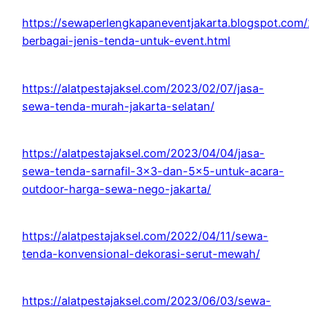
https://sewaperlengkapaneventjakarta.blogspot.com
berbagai-jenis-tenda-untuk-event.html
https://alatpestajaksel.com/2023/02/07/jasa-
sewa-tenda-murah-jakarta-selatan/
https://alatpestajaksel.com/2023/04/04/jasa-
sewa-tenda-sarnafil-3×3-dan-5×5-untuk-acara-
outdoor-harga-sewa-nego-jakarta/
https://alatpestajaksel.com/2022/04/11/sewa-
tenda-konvensional-dekorasi-serut-mewah/
https://alatpestajaksel.com/2023/06/03/sewa-