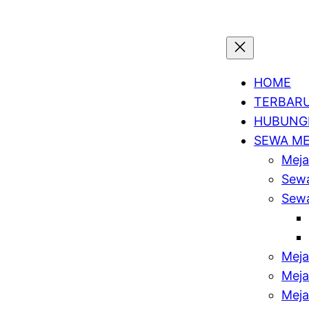
HOME
TERBAR
HUBUNGI
SEWA M
Meja
Sewa
Sewa
Meja
Meja
Meja