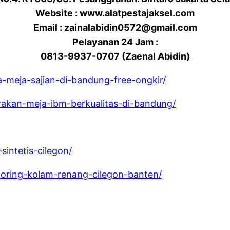
Website : www.alatpestajaksel.com
Email : zainalabidin0572@gmail.com
Pelayanan 24 Jam :
0813-9937-0707 (Zaenal Abidin)
a-meja-sajian-di-bandung-free-ongkir/
wakan-meja-ibm-berkualitas-di-bandung/
intetis-cilegon/
looring-kolam-renang-cilegon-banten/