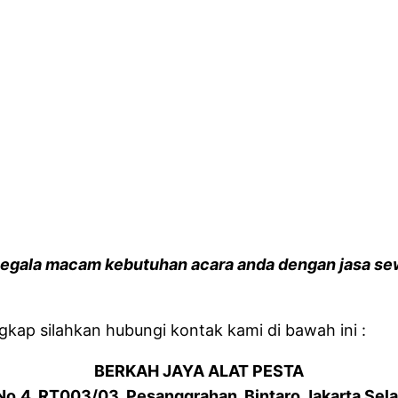
segala macam kebutuhan acara anda dengan jasa sew
kap silahkan hubungi kontak kami di bawah ini :
BERKAH JAYA ALAT PESTA
 No.4. RT003/03. Pesanggrahan. Bintaro Jakarta Sel