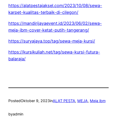
https://alatpestajaksel.com/2023/10/08/sewa-
karpet-kualitas-terbaik-di-cilegon/
https://mandirijayaevent.id/2023/06/02/sewa-
meja-ibm-cover-ketat-putih-tangerang/
https://suryajaya.top/tag/sewa-meja-kursi/
https://kursikuliah.net/tag/sewa-kursi-futura-
balaraja/
Posted
Oktober 9, 2023
in
ALAT PESTA
, 
MEJA
, 
Meja ibm
by
admin