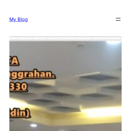
Lewati
ke
My Blog
konten