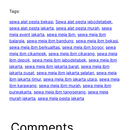
Tags:
sewa alat pesta bekasi
, 
Sewa alat pesta jabodetabek
, 
sewa alat pesta jakarta
, 
sewa alat pesta murah
, 
sewa
meja event jakarta
, 
sewa meja ibm
, 
sewa meja ibm
balaraja
, 
sewa meja ibm bandung
, 
sewa meja ibm bekasi
, 
sewa meja ibm berkualitas
, 
sewa meja ibm bogor
, 
sewa
meja ibm cikampek
, 
sewa meja ibm cikarang
, 
sewa meja
ibm depok
, 
sewa meja ibm jabodetabek
, 
sewa meja ibm
jakarta
, 
sewa meja ibm jakarta barat
, 
sewa meja ibm
jakarta pusat
, 
sewa meja ibm jakarta selatan
, 
sewa meja
ibm jakarta timur
, 
sewa meja ibm jakarta utara
, 
sewa meja
ibm karawang
, 
sewa meja ibm murah
, 
sewa meja ibm
purwakarta
, 
sewa meja ibm tanggerang
, 
sewa meja
murah jakarta
, 
sewa meja pesta jakarta
Comments