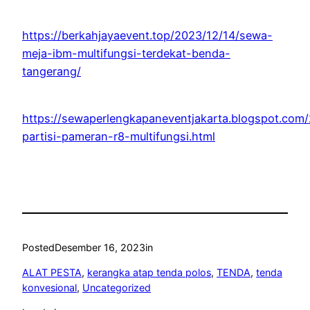
https://berkahjayaevent.top/2023/12/14/sewa-
meja-ibm-multifungsi-terdekat-benda-
tangerang/
https://sewaperlengkapaneventjakarta.blogspot.com
partisi-pameran-r8-multifungsi.html
Posted
Desember 16, 2023
in
ALAT PESTA
, 
kerangka atap tenda polos
, 
TENDA
, 
tenda
konvesional
, 
Uncategorized