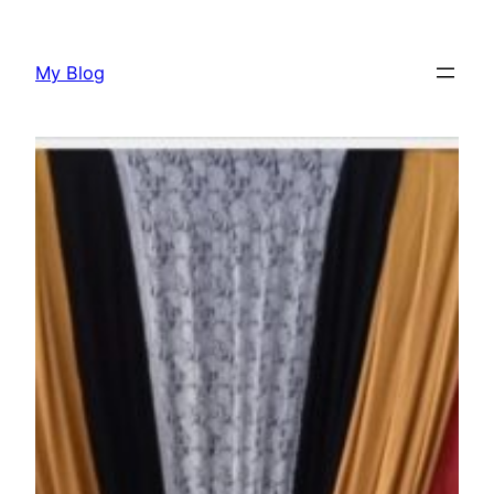
Lewati
ke
My Blog
konten