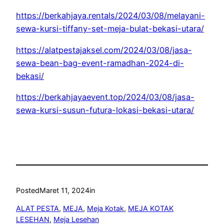
https://berkahjaya.rentals/2024/03/08/melayani-
sewa-kursi-tiffany-set-meja-bulat-bekasi-utara/
https://alatpestajaksel.com/2024/03/08/jasa-
sewa-bean-bag-event-ramadhan-2024-di-
bekasi/
https://berkahjayaevent.top/2024/03/08/jasa-
sewa-kursi-susun-futura-lokasi-bekasi-utara/
Posted
Maret 11, 2024
in
ALAT PESTA
, 
MEJA
, 
Meja Kotak
, 
MEJA KOTAK
LESEHAN
, 
Meja Lesehan