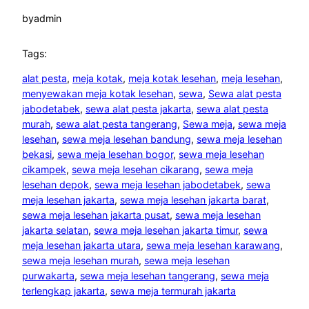
by
admin
Tags:
alat pesta
, 
meja kotak
, 
meja kotak lesehan
, 
meja lesehan
, 
menyewakan meja kotak lesehan
, 
sewa
, 
Sewa alat pesta
jabodetabek
, 
sewa alat pesta jakarta
, 
sewa alat pesta
murah
, 
sewa alat pesta tangerang
, 
Sewa meja
, 
sewa meja
lesehan
, 
sewa meja lesehan bandung
, 
sewa meja lesehan
bekasi
, 
sewa meja lesehan bogor
, 
sewa meja lesehan
cikampek
, 
sewa meja lesehan cikarang
, 
sewa meja
lesehan depok
, 
sewa meja lesehan jabodetabek
, 
sewa
meja lesehan jakarta
, 
sewa meja lesehan jakarta barat
, 
sewa meja lesehan jakarta pusat
, 
sewa meja lesehan
jakarta selatan
, 
sewa meja lesehan jakarta timur
, 
sewa
meja lesehan jakarta utara
, 
sewa meja lesehan karawang
, 
sewa meja lesehan murah
, 
sewa meja lesehan
purwakarta
, 
sewa meja lesehan tangerang
, 
sewa meja
terlengkap jakarta
, 
sewa meja termurah jakarta