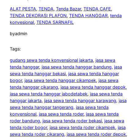
ALAT PESTA
, 
TENDA
, 
Tenda Bazar
, 
TENDA CAFE
, 
TENDA DEKORASI PLAFON
, 
TENDA HANGGAR
, 
tenda
konvesional
, 
TENDA SARNAFIL
by
admin
Tags:
gudang sewa tenda konvensional jakarta
, 
jasa sewa
tenda hanggar
, 
jasa sewa tenda hanggar bandung
, 
jasa
sewa tenda hanggar bekasi
, 
jasa sewa tenda hanggar
bogor
, 
jasa sewa tenda hanggar cikampek
, 
jasa sewa
tenda hanggar cikarang
, 
jasa sewa tenda hanggar depok
, 
jasa sewa tenda hanggar jabodetabek
, 
jasa sewa tenda
hanggar jakarta
, 
jasa sewa tenda hanggar karawang
, 
jasa
sewa tenda hanggar tangerang
, 
jasa sewa tenda
konvensional
, 
jasa sewa tenda roder
, 
jasa sewa tenda
roder bandung
, 
jasa sewa tenda roder bekasi
, 
jasa sewa
tenda roder bogor
, 
jasa sewa tenda roder cikampek
, 
jasa
sewa tenda roder cikarang
, 
jasa sewa tenda roder depok
, 