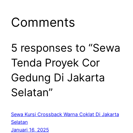
Comments
5 responses to “Sewa
Tenda Proyek Cor
Gedung Di Jakarta
Selatan”
Sewa Kursi Crossback Warna Coklat Di Jakarta
Selatan
Januari 16, 2025