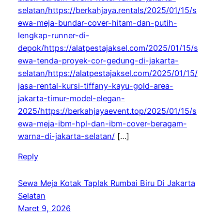
selatan/https://berkahjaya.rentals/2025/01/15/s
ewa-meja-bundar-cover-hitam-dan-putih-
lengkap-runner-di-
depok/https://alatpestajaksel.com/2025/01/15/s
ewa-tenda-proyek-cor-gedung-di-jakarta-
selatan/https://alatpestajaksel.com/2025/01/15/
jasa-rental-kursi-tiffany-kayu-gold-area-
jakarta-timur-model-elegan-
2025/https://berkahjayaevent.top/2025/01/15/s
ewa-meja-ibm-hpl-dan-ibm-cover-beragam-
warna-di-jakarta-selatan/
[…]
Reply
Sewa Meja Kotak Taplak Rumbai Biru Di Jakarta
Selatan
Maret 9, 2026