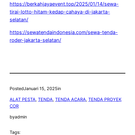
https://berkahjayaevent.top/2025/01/14/sewa-
tirai-lotto-hitam-kedap-cahaya-di-jakarta-
selatan/
https://sewatendaindonesia.com/sewa-tenda-
roder-jakarta-selatan/
Posted
Januari 15, 2025
in
ALAT PESTA
, 
TENDA
, 
TENDA ACARA
, 
TENDA PROYEK
COR
by
admin
Tags: