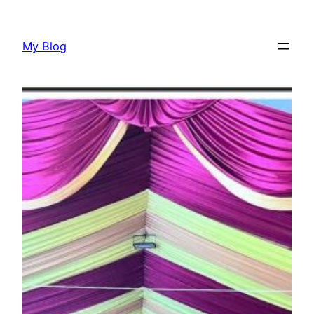
Lewati
ke
My Blog
konten