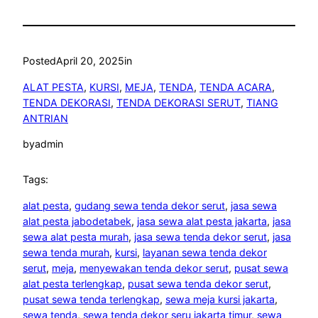
Posted
April 20, 2025
in
ALAT PESTA
, 
KURSI
, 
MEJA
, 
TENDA
, 
TENDA ACARA
, 
TENDA DEKORASI
, 
TENDA DEKORASI SERUT
, 
TIANG
ANTRIAN
by
admin
Tags:
alat pesta
, 
gudang sewa tenda dekor serut
, 
jasa sewa
alat pesta jabodetabek
, 
jasa sewa alat pesta jakarta
, 
jasa
sewa alat pesta murah
, 
jasa sewa tenda dekor serut
, 
jasa
sewa tenda murah
, 
kursi
, 
layanan sewa tenda dekor
serut
, 
meja
, 
menyewakan tenda dekor serut
, 
pusat sewa
alat pesta terlengkap
, 
pusat sewa tenda dekor serut
, 
pusat sewa tenda terlengkap
, 
sewa meja kursi jakarta
, 
sewa tenda
, 
sewa tenda dekor seru jakarta timur
, 
sewa