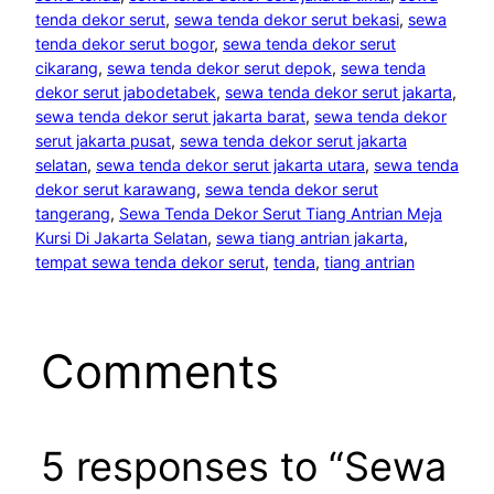
tenda dekor serut
, 
sewa tenda dekor serut bekasi
, 
sewa
tenda dekor serut bogor
, 
sewa tenda dekor serut
cikarang
, 
sewa tenda dekor serut depok
, 
sewa tenda
dekor serut jabodetabek
, 
sewa tenda dekor serut jakarta
, 
sewa tenda dekor serut jakarta barat
, 
sewa tenda dekor
serut jakarta pusat
, 
sewa tenda dekor serut jakarta
selatan
, 
sewa tenda dekor serut jakarta utara
, 
sewa tenda
dekor serut karawang
, 
sewa tenda dekor serut
tangerang
, 
Sewa Tenda Dekor Serut Tiang Antrian Meja
Kursi Di Jakarta Selatan
, 
sewa tiang antrian jakarta
, 
tempat sewa tenda dekor serut
, 
tenda
, 
tiang antrian
Comments
5 responses to “Sewa