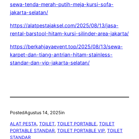
sewa-tenda-merah-putih-meja-kursi-sofa-
jakarta-selatan/
https://alatpestajaksel.com/2025/08/13/jasa-
rental-barstool-hitam-kursi-silinder-area-jakarta/
https://berkahjayaevent.top/2025/08/13/sewa-
karpet-dan-tiang-antrian-hitam-stainless-
standar-dan-vip-jakarta-selatan/
Posted
Agustus 14, 2025
in
ALAT PESTA
, 
TOILET
, 
TOILET PORTABLE
, 
TOILET
PORTABLE STANDAR
, 
TOILET PORTABLE VIP
, 
TOILET
STANDAR