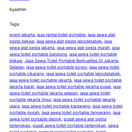
by
admin
Tags:
event jakarta
, 
jasa rental toilet portable
, 
jasa sewa alat
pesta bekasi
, 
jasa sewa alat pesta jabodetabek
, 
jasa
sewa alat pesta jakarta
, 
jasa sewa alat pesta murah
, 
jasa
sewa toilet portable bandung
, 
jasa sewa toilet portable
bekasi
, 
Jasa Sewa Toilet Portable Berkualitas Di Jakarta
Selatan
, 
jasa sewa toilet portable bogor
, 
jasa sewa toilet
portable cikarang
, 
jasa sewa toilet portable jabodetabek
, 
jasa sewa toilet portable jakarta
, 
jasa sewa toilet portable
jakarta barat
, 
jasa sewa toilet portable jakarta pusat
, 
jasa
sewa toilet portable jakarta selatan
, 
jasa sewa toilet
portable jakarta timur
, 
jasa sewa toilet portable jakarta
utara
, 
jasa sewa toilet portable karawang
, 
jasa sewa toilet
portable murah
, 
jasa sewa toilet portable tangerang
, 
jasa
sewa tolet portable depok
, 
pusat sewa alat pesta
terlengkap
, 
pusat sewa toilet portable terlengkap
, 
sewa
toilet portable
, 
tempat rental toilet portable
, 
toilet