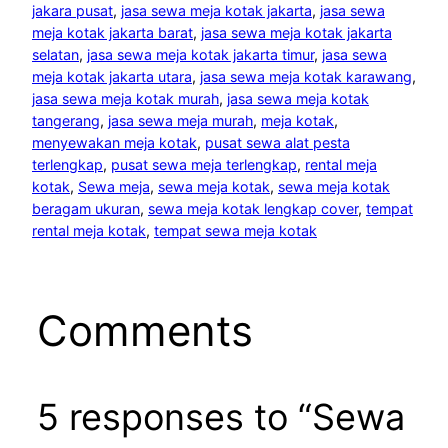
jakara pusat
, 
jasa sewa meja kotak jakarta
, 
jasa sewa
meja kotak jakarta barat
, 
jasa sewa meja kotak jakarta
selatan
, 
jasa sewa meja kotak jakarta timur
, 
jasa sewa
meja kotak jakarta utara
, 
jasa sewa meja kotak karawang
, 
jasa sewa meja kotak murah
, 
jasa sewa meja kotak
tangerang
, 
jasa sewa meja murah
, 
meja kotak
, 
menyewakan meja kotak
, 
pusat sewa alat pesta
terlengkap
, 
pusat sewa meja terlengkap
, 
rental meja
kotak
, 
Sewa meja
, 
sewa meja kotak
, 
sewa meja kotak
beragam ukuran
, 
sewa meja kotak lengkap cover
, 
tempat
rental meja kotak
, 
tempat sewa meja kotak
Comments
5 responses to “Sewa