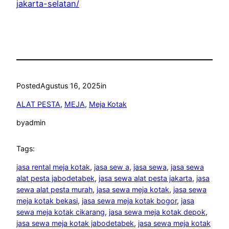
jakarta-selatan/
Posted
Agustus 16, 2025
in
ALAT PESTA
, 
MEJA
, 
Meja Kotak
by
admin
Tags:
jasa rental meja kotak
, 
jasa sew a
, 
jasa sewa
, 
jasa sewa
alat pesta jabodetabek
, 
jasa sewa alat pesta jakarta
, 
jasa
sewa alat pesta murah
, 
jasa sewa meja kotak
, 
jasa sewa
meja kotak bekasi
, 
jasa sewa meja kotak bogor
, 
jasa
sewa meja kotak cikarang
, 
jasa sewa meja kotak depok
, 
jasa sewa meja kotak jabodetabek
, 
jasa sewa meja kotak