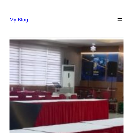
Lewati
ke
My Blog
konten