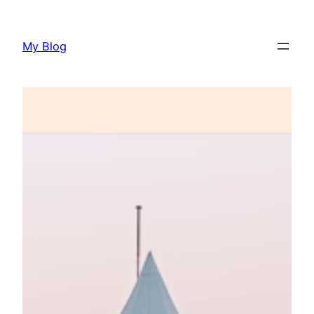
Lewati
ke
My Blog
konten