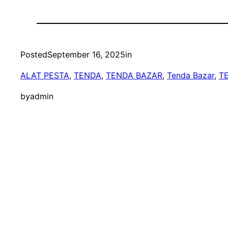
Posted
September 16, 2025
in
ALAT PESTA
, 
TENDA
, 
TENDA BAZAR
, 
Tenda Bazar
, 
T
by
admin