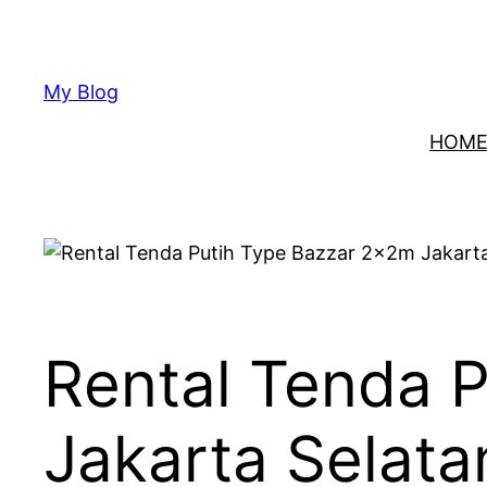
Lewati
ke
konten
My Blog
HOM
Rental Tenda 
Jakarta Selata