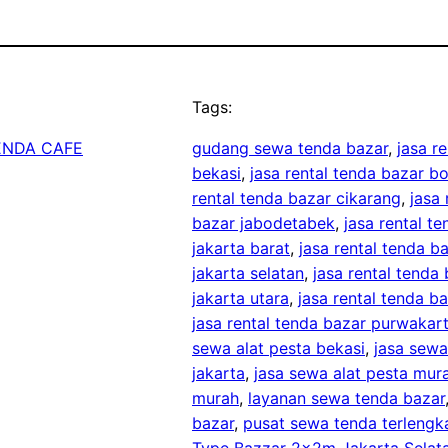
Tags:
ENDA CAFE
gudang sewa tenda bazar
, 
jasa r
bekasi
, 
jasa rental tenda bazar b
rental tenda bazar cikarang
, 
jasa
bazar jabodetabek
, 
jasa rental t
jakarta barat
, 
jasa rental tenda b
jakarta selatan
, 
jasa rental tenda 
jakarta utara
, 
jasa rental tenda 
jasa rental tenda bazar purwakar
sewa alat pesta bekasi
, 
jasa sewa
jakarta
, 
jasa sewa alat pesta mur
murah
, 
layanan sewa tenda bazar
bazar
, 
pusat sewa tenda terlengk
Type Bazzar 2x2m Jakarta Selat