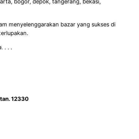
arta, bogor, depok, tangerang, bekasi,
lam menyelenggarakan bazar yang sukses di
terlupakan.
. . .
atan. 12330