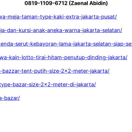
0819-1109-6712 (Zaenal Abidin)
ewa-meja-taman-type-kaki-extra-jakarta-pusat/
eja-dan-kursi-anak-aneka-warna-jakarta-selatan/
tenda-serut-kebayoran-lama-jakarta-selatan-siap-set
wa-kain-lotto-tirai-hitam-penutup-dinding-jakarta/
-bazzar-tent-putih-size-2×2-meter-jakarta/
type-bazar-size-2×2-meter-di-jakarta/
a-bazar/