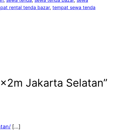
pat rental tenda bazar
, 
tempat sewa tenda
2x2m Jakarta Selatan”
atan/
[…]