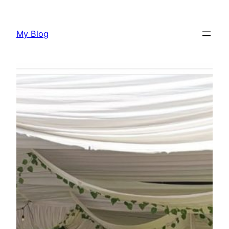
Lewati
ke
My Blog
konten