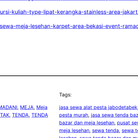
rsi-kuliah-type-lipat-kerangka-stainless-area-jakart
t-sewa-meja-lesehan-karpet-area-bekasi-event-ram
Tags:
MADANI
, 
MEJA
, 
Meja
jasa sewa alat pesta jabodetabek
OTAK
, 
TENDA
, 
TENDA
pesta murah
, 
jasa sewa tenda baz
bazar dan meja lesehan
, 
pusat se
meja lesehan
, 
sewa tenda
, 
sewa t
lesehan
, 
sewa tenda bazar dan me