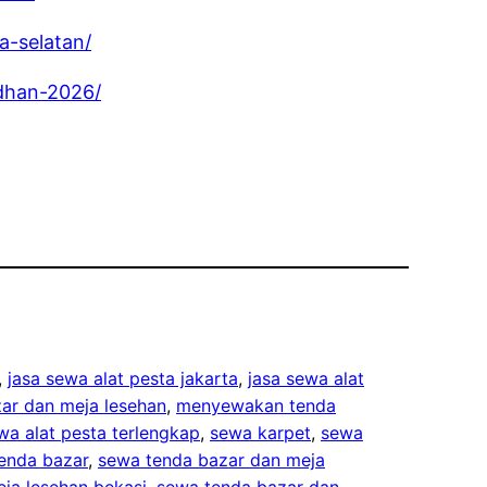
a-selatan/
adhan-2026/
, 
jasa sewa alat pesta jakarta
, 
jasa sewa alat
ar dan meja lesehan
, 
menyewakan tenda
wa alat pesta terlengkap
, 
sewa karpet
, 
sewa
enda bazar
, 
sewa tenda bazar dan meja
ja lesehan bekasi
, 
sewa tenda bazar dan