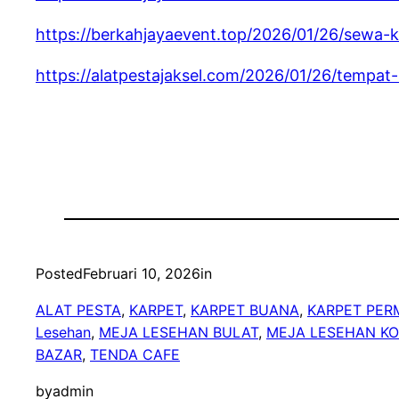
https://berkahjayaevent.top/2026/01/26/sewa-ku
https://alatpestajaksel.com/2026/01/26/tempa
Posted
Februari 10, 2026
in
ALAT PESTA
, 
KARPET
, 
KARPET BUANA
, 
KARPET PER
Lesehan
, 
MEJA LESEHAN BULAT
, 
MEJA LESEHAN K
BAZAR
, 
TENDA CAFE
by
admin