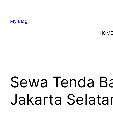
Lewati
ke
konten
My Blog
HOM
Sewa Tenda Ba
Jakarta Selata