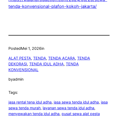
tenda-konvensional-plafon-kokoh-jakarta/
Posted
Mei 1, 2026
in
ALAT PESTA
, 
TENDA
, 
TENDA ACARA
, 
TENDA
DEKORASI
, 
TENDA IDUL ADHA
, 
TENDA
KONVENSIONAL
by
admin
Tags:
jasa rental tena idul adha
, 
jasa sewa tenda idul adha
, 
jasa
sewa tenda murah
, 
layanan sewa tenda idul adha
, 
menyewakan tenda idul adha
, 
pusat sewa alat pesta