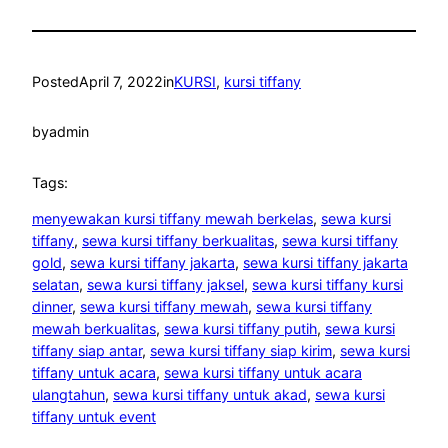
Posted
April 7, 2022
in
KURSI
, 
kursi tiffany
by
admin
Tags:
menyewakan kursi tiffany mewah berkelas
, 
sewa kursi
tiffany
, 
sewa kursi tiffany berkualitas
, 
sewa kursi tiffany
gold
, 
sewa kursi tiffany jakarta
, 
sewa kursi tiffany jakarta
selatan
, 
sewa kursi tiffany jaksel
, 
sewa kursi tiffany kursi
dinner
, 
sewa kursi tiffany mewah
, 
sewa kursi tiffany
mewah berkualitas
, 
sewa kursi tiffany putih
, 
sewa kursi
tiffany siap antar
, 
sewa kursi tiffany siap kirim
, 
sewa kursi
tiffany untuk acara
, 
sewa kursi tiffany untuk acara
ulangtahun
, 
sewa kursi tiffany untuk akad
, 
sewa kursi
tiffany untuk event