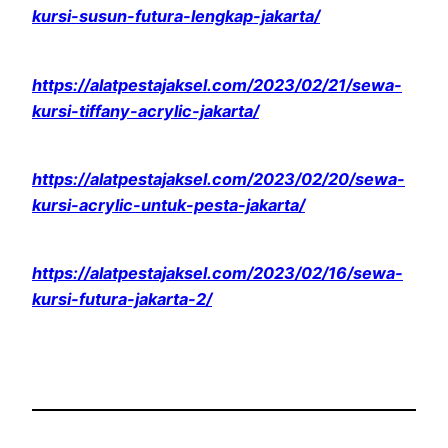
kursi-susun-futura-lengkap-jakarta/
https://alatpestajaksel.com/2023/02/21/sewa-
kursi-tiffany-acrylic-jakarta/
https://alatpestajaksel.com/2023/02/20/sewa-
kursi-acrylic-untuk-pesta-jakarta/
https://alatpestajaksel.com/2023/02/16/sewa-
kursi-futura-jakarta-2/