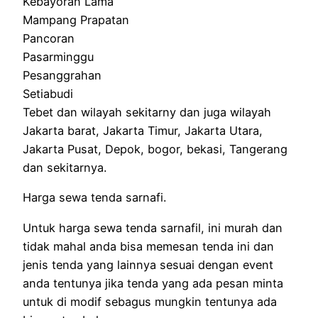
Kebayoran Lama
Mampang Prapatan
Pancoran
Pasarminggu
Pesanggrahan
Setiabudi
Tebet dan wilayah sekitarny dan juga wilayah
Jakarta barat, Jakarta Timur, Jakarta Utara,
Jakarta Pusat, Depok, bogor, bekasi, Tangerang
dan sekitarnya.
Harga sewa tenda sarnafi.
Untuk harga sewa tenda sarnafil, ini murah dan
tidak mahal anda bisa memesan tenda ini dan
jenis tenda yang lainnya sesuai dengan event
anda tentunya jika tenda yang ada pesan minta
untuk di modif sebagus mungkin tentunya ada