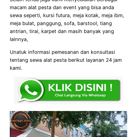
macam alat pesta dan event yang bisa anda
sewa seperti, kursi futura, meja kotak, meja ibm,
meja bulat, panggung, sofa, barstool, tiang
antrian, tirai, karpet dan masih banyak yang
lainnya,
Unatuk informasi pemesanan dan konsultasi
tentang sewa alat pesta berikut layanan 24 jam
kami.