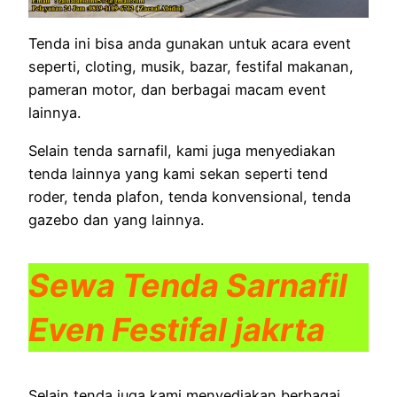
Tenda ini bisa anda gunakan untuk acara event
seperti, cloting, musik, bazar, festifal makanan,
pameran motor, dan berbagai macam event
lainnya.
Selain tenda sarnafil, kami juga menyediakan
tenda lainnya yang kami sekan seperti tend
roder, tenda plafon, tenda konvensional, tenda
gazebo dan yang lainnya.
Sewa Tenda Sarnafil
Even Festifal jakrta
Selain tenda juga kami menyediakan berbagai