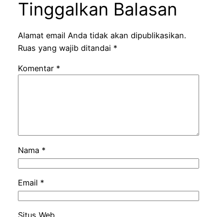
Tinggalkan Balasan
Alamat email Anda tidak akan dipublikasikan.
Ruas yang wajib ditandai
*
Komentar
*
Nama
*
Email
*
Situs Web