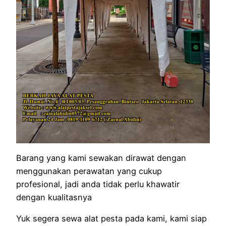
Barang yang kami sewakan dirawat dengan
menggunakan perawatan yang cukup
profesional, jadi anda tidak perlu khawatir
dengan kualitasnya
Yuk segera sewa alat pesta pada kami, kami siap