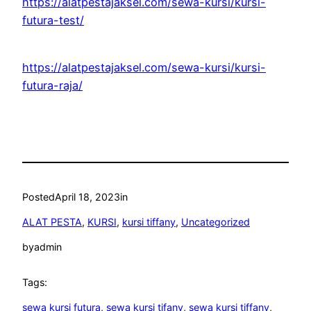
https://alatpestajaksel.com/sewa-kursi/kursi-
futura-test/
https://alatpestajaksel.com/sewa-kursi/kursi-
futura-raja/
Posted
April 18, 2023
in
ALAT PESTA
, 
KURSI
, 
kursi tiffany
, 
Uncategorized
by
admin
Tags:
sewa kursi futura
, 
sewa kursi tifany
, 
sewa kursi tiffany
, 