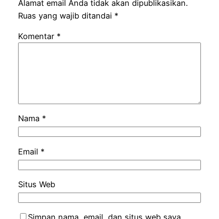
Alamat email Anda tidak akan dipublikasikan.
Ruas yang wajib ditandai
*
Komentar
*
Nama
*
Email
*
Situs Web
Simpan nama, email, dan situs web saya