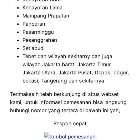
Kebayoran Lama
Mampang Prapatan
Pancoran
Pasarminggu
Pesanggrahan
Setiabudi
Tebet dan wilayah sekitarny dan juga
wilayah Jakarta barat, Jakarta Timur,
Jakarta Utara, Jakarta Pusat, Depok, bogor,
bekasi, Tangerang dan sekitarnya
Terimakasih telah berkunjung di situs webset
kami, untuk informasi pemesanan bisa langsung
hubungi nomor yang tertera di bawah ini yah,
Respon cepat