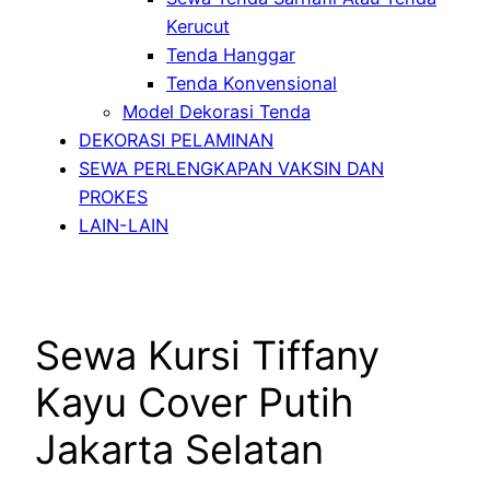
Kerucut
Tenda Hanggar
Tenda Konvensional
Model Dekorasi Tenda
DEKORASI PELAMINAN
SEWA PERLENGKAPAN VAKSIN DAN
PROKES
LAIN-LAIN
Sewa Kursi Tiffany
Kayu Cover Putih
Jakarta Selatan