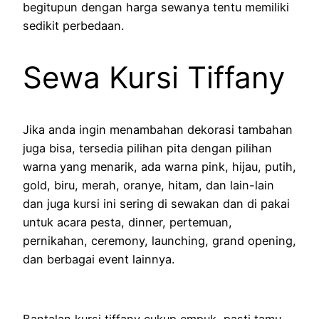
begitupun dengan harga sewanya tentu memiliki
sedikit perbedaan.
Sewa Kursi Tiffany
Jika anda ingin menambahan dekorasi tambahan
juga bisa, tersedia pilihan pita dengan pilihan
warna yang menarik, ada warna pink, hijau, putih,
gold, biru, merah, oranye, hitam, dan lain-lain
dan juga kursi ini sering di sewakan dan di pakai
untuk acara pesta, dinner, pertemuan,
pernikahan, ceremony, launching, grand opening,
dan berbagai event lainnya.