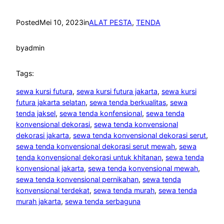
Posted
Mei 10, 2023
in
ALAT PESTA
, 
TENDA
by
admin
Tags:
sewa kursi futura
, 
sewa kursi futura jakarta
, 
sewa kursi
futura jakarta selatan
, 
sewa tenda berkualitas
, 
sewa
tenda jaksel
, 
sewa tenda konfensional
, 
sewa tenda
konvensional dekorasi
, 
sewa tenda konvensional
dekorasi jakarta
, 
sewa tenda konvensional dekorasi serut
, 
sewa tenda konvensional dekorasi serut mewah
, 
sewa
tenda konvensional dekorasi untuk khitanan
, 
sewa tenda
konvensional jakarta
, 
sewa tenda konvensional mewah
, 
sewa tenda konvensional pernikahan
, 
sewa tenda
konvensional terdekat
, 
sewa tenda murah
, 
sewa tenda
murah jakarta
, 
sewa tenda serbaguna