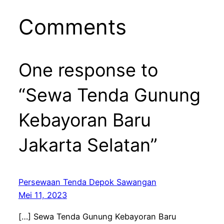
Comments
One response to
“Sewa Tenda Gunung
Kebayoran Baru
Jakarta Selatan”
Persewaan Tenda Depok Sawangan
Mei 11, 2023
[…] Sewa Tenda Gunung Kebayoran Baru