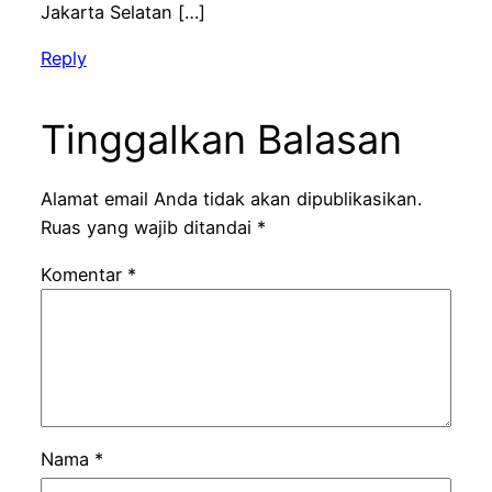
Jakarta Selatan […]
Reply
Tinggalkan Balasan
Alamat email Anda tidak akan dipublikasikan.
Ruas yang wajib ditandai
*
Komentar
*
Nama
*