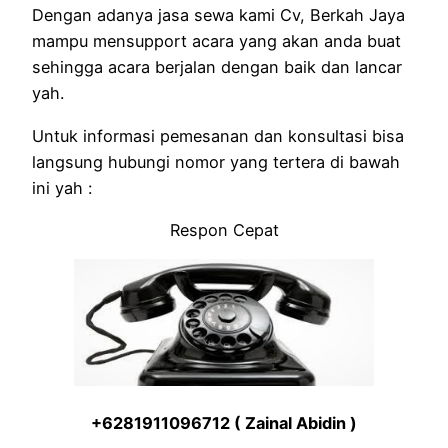
Dengan adanya jasa sewa kami Cv, Berkah Jaya
mampu mensupport acara yang akan anda buat
sehingga acara berjalan dengan baik dan lancar
yah.
Untuk informasi pemesanan dan konsultasi bisa
langsung hubungi nomor yang tertera di bawah
ini yah :
Respon Cepat
+6281911096712 ( Zainal Abidin )