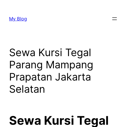
Lewati
ke
My Blog
konten
Sewa Kursi Tegal
Parang Mampang
Prapatan Jakarta
Selatan
Sewa Kursi Tegal