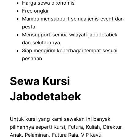
Harga sewa okonomis
Free ongkir
Mampu mensupport semua jenis event dan
pesta
Mensupport semua wilayah jabodetabek
dan sekitarnnya
Siap mengirim keberbagai tempat sesuai
pesanan
Sewa Kursi
Jabodetabek
Untuk kursi yang kami sewakan ini banyak
pilihannya seperti Kursi, Futura, Kuliah, Direktur,
Anak, Pelaminan, Futura Raja, VIP kayu,