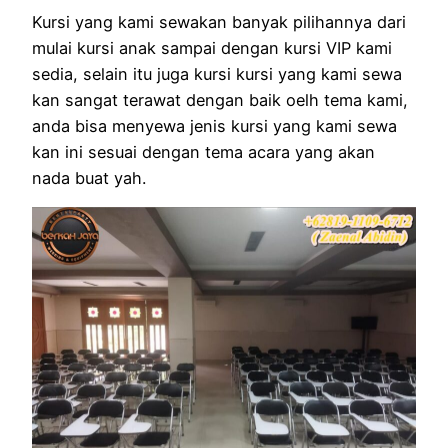
Kursi yang kami sewakan banyak pilihannya dari
mulai kursi anak sampai dengan kursi VIP kami
sedia, selain itu juga kursi kursi yang kami sewa
kan sangat terawat dengan baik oelh tema kami,
anda bisa menyewa jenis kursi yang kami sewa
kan ini sesuai dengan tema acara yang akan
nada buat yah.