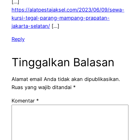
[…]
https://alatpestajaksel.com/2023/06/09/sewa-
kursi-tegal-parang-mampang-prapatan-
jakarta-selatan/
[…]
Reply
Tinggalkan Balasan
Alamat email Anda tidak akan dipublikasikan.
Ruas yang wajib ditandai
*
Komentar
*