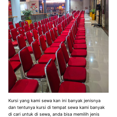
Kursi yang kami sewa kan ini banyak jenisnya
dan tentunya kursi di tempat sewa kami banyak
di cari untuk di sewa, anda bisa memilih jenis