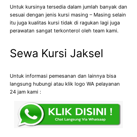
Untuk kursinya tersedia dalam jumlah banyak dan
sesuai dengan jenis kursi masing – Masing selain
itu juga kualitas kursi tidak di ragukan lagi juga
perawatan sangat terkonterol oleh team kami.
Sewa Kursi Jaksel
Untuk informasi pemesanan dan lainnya bisa
langsung hubungi atau klik logo WA pelayanan
24 jam kami :