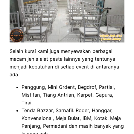
Selain kursi kami juga menyewakan berbagai
macam jenis alat pesta lainnya yang tentunya
menjadi kebutuhan di setiap event di antaranya
ada.
Panggung, Mini Grdent, Begdrof, Partisi,
Mistifan, Tiang Antrian, Karpet, Gapura,
Tirai.
Tenda Bazzar, Sarnafil. Roder, Hanggar,
Konvensional, Meja Bulat, IBM, Kotak. Meja
Panjang, Permadani dan masih banyak yang
lainnya yah.