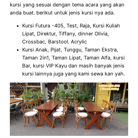
kursi yang sesuai dengan tema acara yang akan
anda buat. berikut untuk jenis kursi nya ada.
Kursi Futura -405, Test, Raja, Kursi Kuliah
Lipat, Direktur, Tiffany, dinner Olivia,
Crossbac, Barstool. Acrylic
Kursi Anak, Pijat, Tunggu, Taman Ekstra,
Taman 2in1, Taman Lipat, Taman Alfa, kursi
Bar, kursi VIP Kayu dan masih banyak jenis
kursi lainnya juga yang kami sewa kan yah.