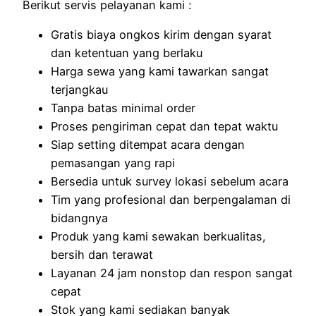
Berikut servis pelayanan kami :
Gratis biaya ongkos kirim dengan syarat
dan ketentuan yang berlaku
Harga sewa yang kami tawarkan sangat
terjangkau
Tanpa batas minimal order
Proses pengiriman cepat dan tepat waktu
Siap setting ditempat acara dengan
pemasangan yang rapi
Bersedia untuk survey lokasi sebelum acara
Tim yang profesional dan berpengalaman di
bidangnya
Produk yang kami sewakan berkualitas,
bersih dan terawat
Layanan 24 jam nonstop dan respon sangat
cepat
Stok yang kami sediakan banyak