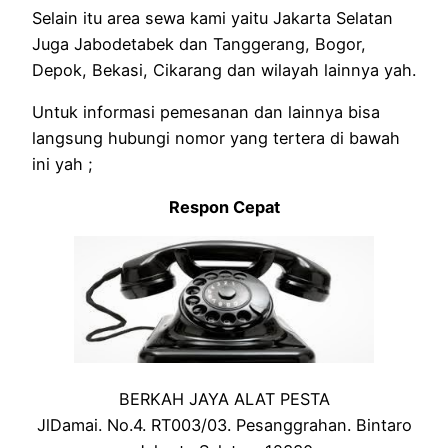
Selain itu area sewa kami yaitu Jakarta Selatan
Juga Jabodetabek dan Tanggerang, Bogor,
Depok, Bekasi, Cikarang dan wilayah lainnya yah.
Untuk informasi pemesanan dan lainnya bisa
langsung hubungi nomor yang tertera di bawah
ini yah ;
Respon Cepat
BERKAH JAYA ALAT PESTA
JlDamai. No.4. RT003/03. Pesanggrahan. Bintaro