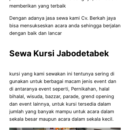
memberikan yang terbaik
Dengan adanya jasa sewa kami Cv. Berkah jaya
bisa mensukseskan acara anda sehingga berjalan
dengan baik dan lancar
Sewa Kursi Jabodetabek
kursi yang kami sewakan ini tentunya sering di
gunakan untuk berbagai macam jenis event dan
di antaranya event seperti, Pernikahan, halal
bihalal, wisuda, bazzar, parade, grend opening
dan event lainnya, untuk kursi tersedia dalam
jumlah yang banyak mampu untuk acara dalam
sekala besar maupun acara dalam sekala kecil.