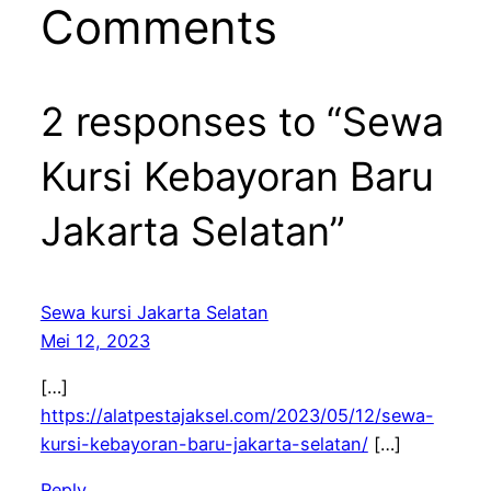
Comments
2 responses to “Sewa
Kursi Kebayoran Baru
Jakarta Selatan”
Sewa kursi Jakarta Selatan
Mei 12, 2023
[…]
https://alatpestajaksel.com/2023/05/12/sewa-
kursi-kebayoran-baru-jakarta-selatan/
[…]
Reply