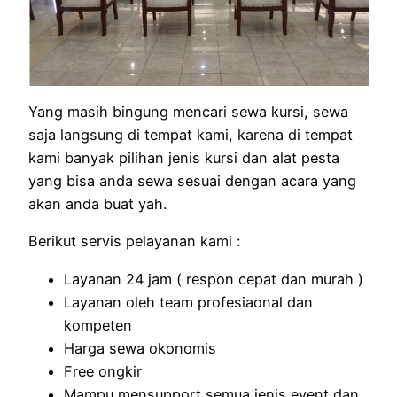
Yang masih bingung mencari sewa kursi, sewa
saja langsung di tempat kami, karena di tempat
kami banyak pilihan jenis kursi dan alat pesta
yang bisa anda sewa sesuai dengan acara yang
akan anda buat yah.
Berikut servis pelayanan kami :
Layanan 24 jam ( respon cepat dan murah )
Layanan oleh team profesiaonal dan
kompeten
Harga sewa okonomis
Free ongkir
Mampu mensupport semua jenis event dan