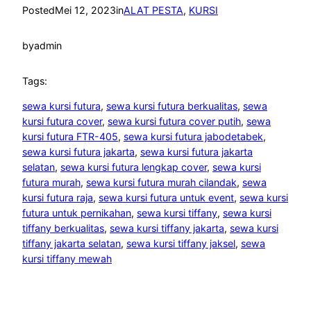
Posted
Mei 12, 2023
in
ALAT PESTA
, 
KURSI
by
admin
Tags:
sewa kursi futura
, 
sewa kursi futura berkualitas
, 
sewa
kursi futura cover
, 
sewa kursi futura cover putih
, 
sewa
kursi futura FTR-405
, 
sewa kursi futura jabodetabek
, 
sewa kursi futura jakarta
, 
sewa kursi futura jakarta
selatan
, 
sewa kursi futura lengkap cover
, 
sewa kursi
futura murah
, 
sewa kursi futura murah cilandak
, 
sewa
kursi futura raja
, 
sewa kursi futura untuk event
, 
sewa kursi
futura untuk pernikahan
, 
sewa kursi tiffany
, 
sewa kursi
tiffany berkualitas
, 
sewa kursi tiffany jakarta
, 
sewa kursi
tiffany jakarta selatan
, 
sewa kursi tiffany jaksel
, 
sewa
kursi tiffany mewah