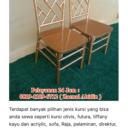
Terdapat banyak pilihan jenis kursi yang bisa
anda sewa seperti kursi olivis, futura, tiffany
kayu dan acriylic, sofa, Raja, pelaminan, direktur,