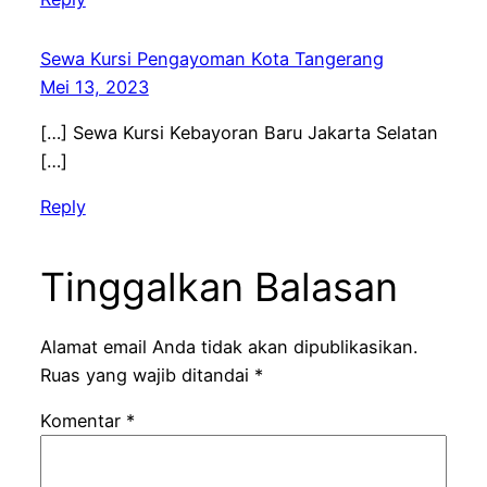
Sewa Kursi Pengayoman Kota Tangerang
Mei 13, 2023
[…] Sewa Kursi Kebayoran Baru Jakarta Selatan
[…]
Reply
Tinggalkan Balasan
Alamat email Anda tidak akan dipublikasikan.
Ruas yang wajib ditandai
*
Komentar
*