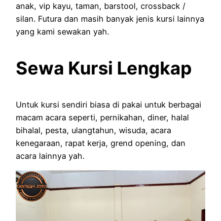
anak, vip kayu, taman, barstool, crossback /
silan. Futura dan masih banyak jenis kursi lainnya
yang kami sewakan yah.
Sewa Kursi Lengkap
Untuk kursi sendiri biasa di pakai untuk berbagai
macam acara seperti, pernikahan, diner, halal
bihalal, pesta, ulangtahun, wisuda, acara
kenegaraan, rapat kerja, grend opening, dan
acara lainnya yah.