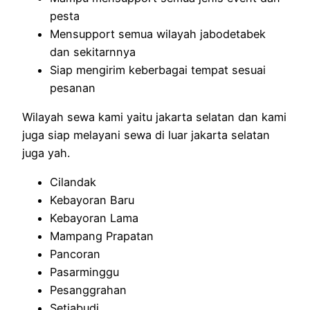
pesta
Mensupport semua wilayah jabodetabek
dan sekitarnnya
Siap mengirim keberbagai tempat sesuai
pesanan
Wilayah sewa kami yaitu jakarta selatan dan kami
juga siap melayani sewa di luar jakarta selatan
juga yah.
Cilandak
Kebayoran Baru
Kebayoran Lama
Mampang Prapatan
Pancoran
Pasarminggu
Pesanggrahan
Setiabudi