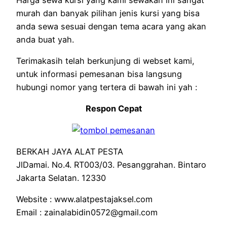
murah dan banyak pilihan jenis kursi yang bisa
anda sewa sesuai dengan tema acara yang akan
anda buat yah.
Terimakasih telah berkunjung di webset kami,
untuk informasi pemesanan bisa langsung
hubungi nomor yang tertera di bawah ini yah :
Respon Cepat
BERKAH JAYA ALAT PESTA
JlDamai. No.4. RT003/03. Pesanggrahan. Bintaro
Jakarta Selatan. 12330
Website : www.alatpestajaksel.com
Email : zainalabidin0572@gmail.com