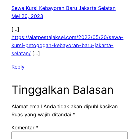
Sewa Kursi Kebayoran Baru Jakarta Selatan
Mei 20, 2023
[…]
https://alatpestajaksel.com/2023/05/20/sewa-
kursi-petogogan-kebayoran-baru-jakarta-
selatan/
[…]
Reply
Tinggalkan Balasan
Alamat email Anda tidak akan dipublikasikan.
Ruas yang wajib ditandai
*
Komentar
*