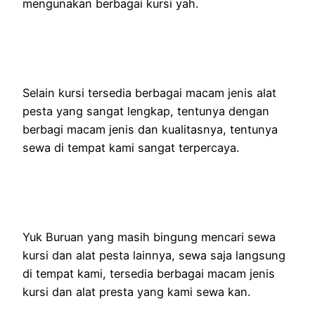
mengunakan berbagai kursi yah.
Selain kursi tersedia berbagai macam jenis alat
pesta yang sangat lengkap, tentunya dengan
berbagi macam jenis dan kualitasnya, tentunya
sewa di tempat kami sangat terpercaya.
Yuk Buruan yang masih bingung mencari sewa
kursi dan alat pesta lainnya, sewa saja langsung
di tempat kami, tersedia berbagai macam jenis
kursi dan alat presta yang kami sewa kan.