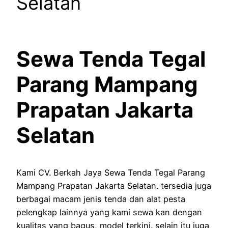
Selatan
Sewa Tenda Tegal
Parang Mampang
Prapatan Jakarta
Selatan
Kami CV. Berkah Jaya Sewa Tenda Tegal Parang
Mampang Prapatan Jakarta Selatan. tersedia juga
berbagai macam jenis tenda dan alat pesta
pelengkap lainnya yang kami sewa kan dengan
kualitas yang bagus, model terkini. selain itu juga