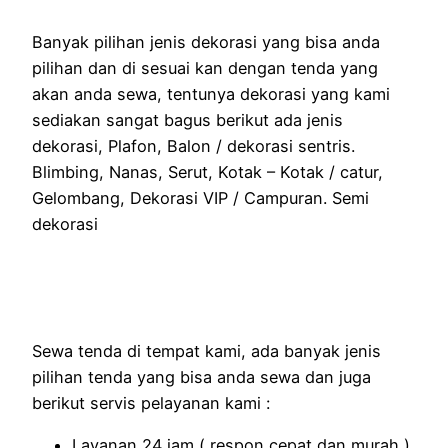
Banyak pilihan jenis dekorasi yang bisa anda
pilihan dan di sesuai kan dengan tenda yang
akan anda sewa, tentunya dekorasi yang kami
sediakan sangat bagus berikut ada jenis
dekorasi, Plafon, Balon / dekorasi sentris.
Blimbing, Nanas, Serut, Kotak – Kotak / catur,
Gelombang, Dekorasi VIP / Campuran. Semi
dekorasi
Sewa tenda di tempat kami, ada banyak jenis
pilihan tenda yang bisa anda sewa dan juga
berikut servis pelayanan kami :
Layanan 24 jam ( respon cepat dan murah )