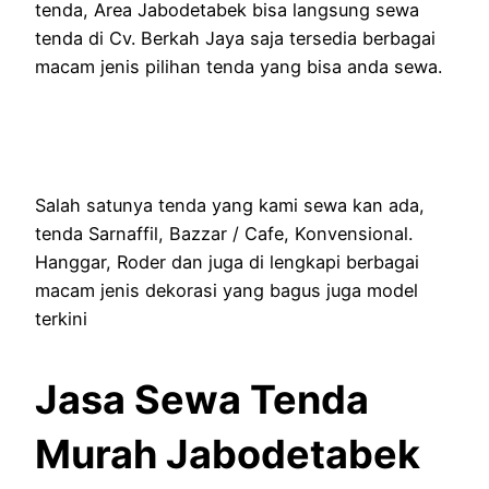
tenda, Area Jabodetabek bisa langsung sewa
tenda di Cv. Berkah Jaya saja tersedia berbagai
macam jenis pilihan tenda yang bisa anda sewa.
Salah satunya tenda yang kami sewa kan ada,
tenda Sarnaffil, Bazzar / Cafe, Konvensional.
Hanggar, Roder dan juga di lengkapi berbagai
macam jenis dekorasi yang bagus juga model
terkini
Jasa Sewa Tenda
Murah Jabodetabek