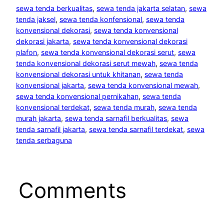
sewa tenda berkualitas
, 
sewa tenda jakarta selatan
, 
sewa
tenda jaksel
, 
sewa tenda konfensional
, 
sewa tenda
konvensional dekorasi
, 
sewa tenda konvensional
dekorasi jakarta
, 
sewa tenda konvensional dekorasi
plafon
, 
sewa tenda konvensional dekorasi serut
, 
sewa
tenda konvensional dekorasi serut mewah
, 
sewa tenda
konvensional dekorasi untuk khitanan
, 
sewa tenda
konvensional jakarta
, 
sewa tenda konvensional mewah
, 
sewa tenda konvensional pernikahan
, 
sewa tenda
konvensional terdekat
, 
sewa tenda murah
, 
sewa tenda
murah jakarta
, 
sewa tenda sarnafil berkualitas
, 
sewa
tenda sarnafil jakarta
, 
sewa tenda sarnafil terdekat
, 
sewa
tenda serbaguna
Comments