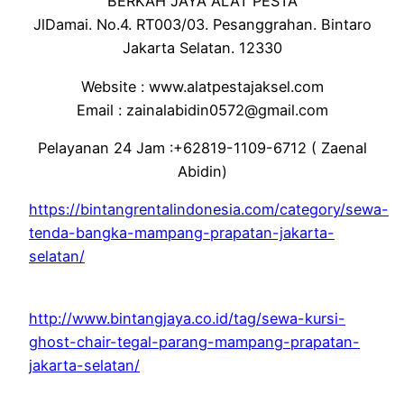
BERKAH JAYA ALAT PESTA
JlDamai. No.4. RT003/03. Pesanggrahan. Bintaro
Jakarta Selatan. 12330
Website : www.alatpestajaksel.com
Email : zainalabidin0572@gmail.com
Pelayanan 24 Jam :+62819-1109-6712 ( Zaenal
Abidin)
https://bintangrentalindonesia.com/category/sewa-
tenda-bangka-mampang-prapatan-jakarta-
selatan/
http://www.bintangjaya.co.id/tag/sewa-kursi-
ghost-chair-tegal-parang-mampang-prapatan-
jakarta-selatan/