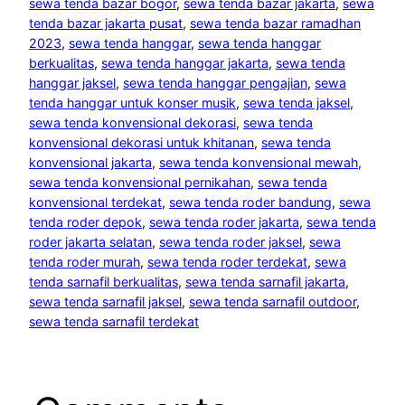
sewa tenda bazar bogor
, 
sewa tenda bazar jakarta
, 
sewa
tenda bazar jakarta pusat
, 
sewa tenda bazar ramadhan
2023
, 
sewa tenda hanggar
, 
sewa tenda hanggar
berkualitas
, 
sewa tenda hanggar jakarta
, 
sewa tenda
hanggar jaksel
, 
sewa tenda hanggar pengajian
, 
sewa
tenda hanggar untuk konser musik
, 
sewa tenda jaksel
, 
sewa tenda konvensional dekorasi
, 
sewa tenda
konvensional dekorasi untuk khitanan
, 
sewa tenda
konvensional jakarta
, 
sewa tenda konvensional mewah
, 
sewa tenda konvensional pernikahan
, 
sewa tenda
konvensional terdekat
, 
sewa tenda roder bandung
, 
sewa
tenda roder depok
, 
sewa tenda roder jakarta
, 
sewa tenda
roder jakarta selatan
, 
sewa tenda roder jaksel
, 
sewa
tenda roder murah
, 
sewa tenda roder terdekat
, 
sewa
tenda sarnafil berkualitas
, 
sewa tenda sarnafil jakarta
, 
sewa tenda sarnafil jaksel
, 
sewa tenda sarnafil outdoor
, 
sewa tenda sarnafil terdekat