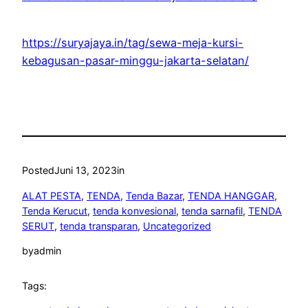
https://suryajaya.in/tag/sewa-meja-kursi-
kebagusan-pasar-minggu-jakarta-selatan/
Posted
Juni 13, 2023
in
ALAT PESTA
, 
TENDA
, 
Tenda Bazar
, 
TENDA HANGGAR
, 
Tenda Kerucut
, 
tenda konvesional
, 
tenda sarnafil
, 
TENDA
SERUT
, 
tenda transparan
, 
Uncategorized
by
admin
Tags: